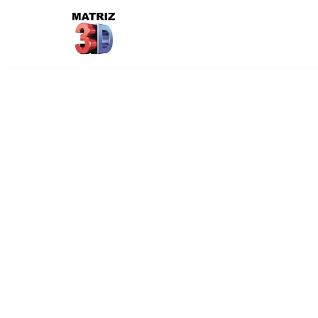
Ir
al
contenido